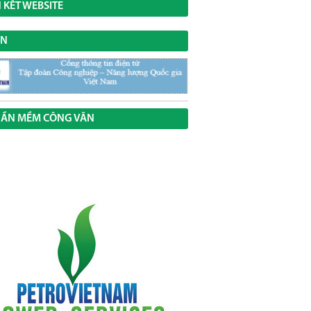
N KẾT WEBSITE
VN
ẦN MỀM CÔNG VĂN