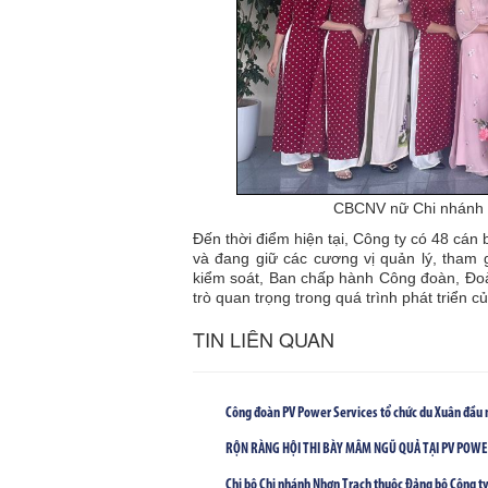
CBCNV nữ Chi nhánh H
Đến thời điểm hiện tại, Công ty có 48 cá
và đang giữ các cương vị quản lý, tham 
kiểm soát, Ban chấp hành Công đoàn, Đoàn
trò quan trọng trong quá trình phát triển c
TIN LIÊN QUAN
Công đoàn PV Power Services tổ chức du Xuân đầu n
RỘN RÀNG HỘI THI BÀY MÂM NGŨ QUẢ TẠI PV POW
Chi bộ Chi nhánh Nhơn Trạch thuộc Đảng bộ Công ty 