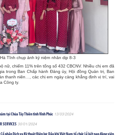
à Tĩnh chụp ảnh kỷ niệm nhân dịp 8-3
n bộ nữ, chiếm 11% trên tổng số 432 CBCNV. Nhiều chị em đã
gia trong Ban Chấp hành Đảng ủy, Hội đồng Quản trị, Ban
 thanh niên…, các chị em ngày càng khẳng định vị trí, vai
ủa Công ty.
13/03/2024
ăm tại Chùa Tây Thiên tỉnh Vĩnh Phúc
30/01/2024
ER SERVICES
Cổ phần Dịch vụ Kỹ thuật Điện lực Dầu khí Việt Nam tổ chức Lễ kết nạp đảng viên