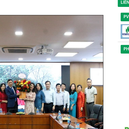
LIÊ
P
PH