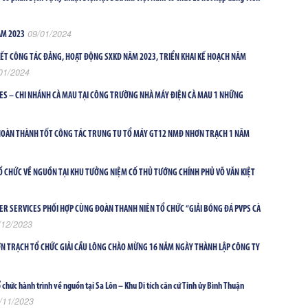
09/01/2024
ĂM 2023
ẾT CÔNG TÁC ĐẢNG, HOẠT ĐỘNG SXKD NĂM 2023, TRIỂN KHAI KẾ HOẠCH NĂM
01/2024
ES – CHI NHÁNH CÀ MAU TẠI CÔNG TRƯỜNG NHÀ MÁY ĐIỆN CÀ MAU 1 NHỮNG
HOÀN THÀNH TỐT CÔNG TÁC TRUNG TU TỔ MÁY GT12 NMĐ NHƠN TRẠCH 1 NĂM
TỔ CHỨC VỀ NGUỒN TẠI KHU TƯỞNG NIỆM CỐ THỦ TƯỚNG CHÍNH PHỦ VÕ VĂN KIỆT
R SERVICES PHỐI HỢP CÙNG ĐOÀN THANH NIÊN TỔ CHỨC “GIẢI BÓNG ĐÁ PVPS CÀ
/12/2023
N TRẠCH TỔ CHỨC GIẢI CẦU LÔNG CHÀO MỪNG 16 NĂM NGÀY THÀNH LẬP CÔNG TY
 chức hành trình về nguồn tại Sa Lôn – Khu Di tích căn cứ Tỉnh ủy Bình Thuận
/11/2023