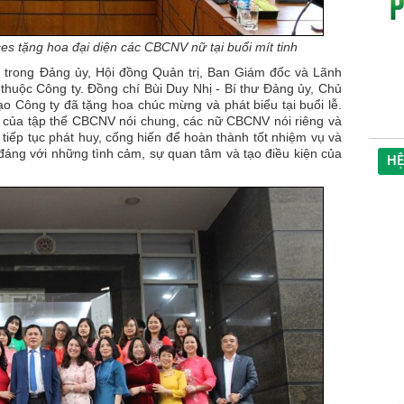
s tặng hoa đại diện các CBCNV nữ tại buổi mít tinh
í trong Đảng ủy, Hội đồng Quản trị, Ban Giám đốc và Lãnh
huộc Công ty. Đồng chí Bùi Duy Nhị - Bí thư Đảng ủy, Chủ
 Công ty đã tặng hoa chúc mừng và phát biểu tại buổi lễ.
c của tập thể CBCNV nói chung, các nữ CBCNV nói riêng và
ếp tục phát huy, cống hiến để hoàn thành tốt nhiệm vụ và
đáng với những tình cảm, sự quan tâm và tạo điều kiện của
HỆ