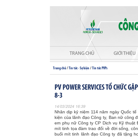
TRANG CHỦ
GIỚI THIỆU
/
/
Trang chủ
Tin tức - Sự kiện
Tin tức PVPs
PV POWER SERVICES TỔ CHỨC GẶ
8-3
14/03/2024 16:39
Nhân dịp kỷ niệm 114 năm ngày Quốc tế P
kiện của lãnh đạo Công ty, Ban nữ công 
em phụ nữ Công ty CP Dịch vụ Kỹ thuật Đ
mít tinh tọa đàm trao đổi về đời sống, cô
buổi mít tinh lãnh đạo Công ty đã tặng ho