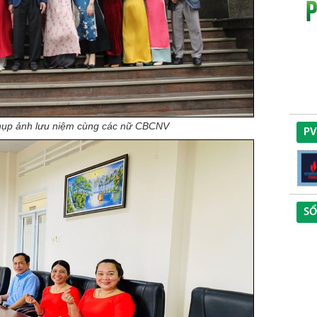
hụp ảnh lưu niệm cùng các nữ CBCNV
PV
SỔ