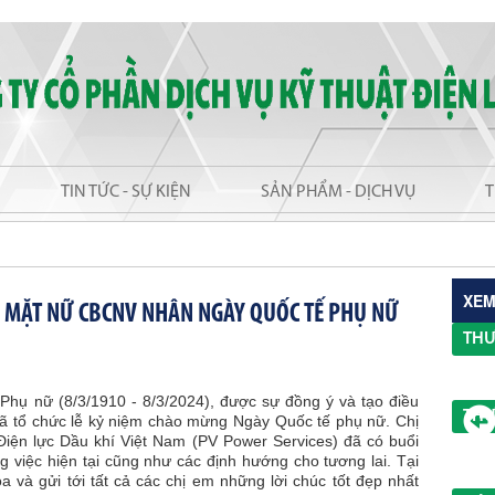
TIN TỨC - SỰ KIỆN
SẢN PHẨM - DỊCH VỤ
T
XEM
P MẶT NỮ CBCNV NHÂN NGÀY QUỐC TẾ PHỤ NỮ
THƯ
hụ nữ (8/3/1910 - 8/3/2024), được sự đồng ý và tạo điều
THƯ
đã tổ chức lễ kỷ niệm chào mừng Ngày Quốc tế phụ nữ. Chị
iện lực Dầu khí Việt Nam (PV Power Services) đã có buổi
ng việc hiện tại cũng như các định hướng cho tương lai. Tại
a và gửi tới tất cả các chị em những lời chúc tốt đẹp nhất