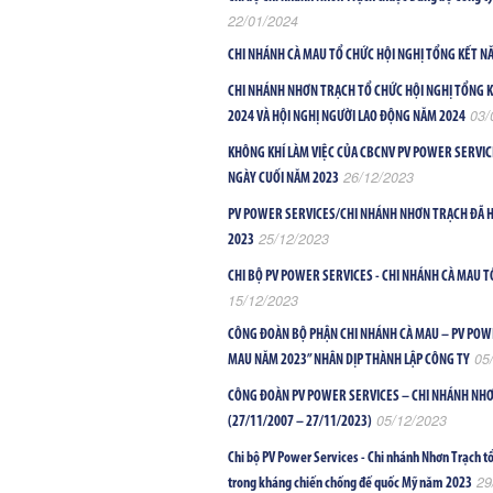
22/01/2024
CHI NHÁNH CÀ MAU TỔ CHỨC HỘI NGHỊ TỔNG KẾT N
CHI NHÁNH NHƠN TRẠCH TỔ CHỨC HỘI NGHỊ TỔNG K
03/
2024 VÀ HỘI NGHỊ NGƯỜI LAO ĐỘNG NĂM 2024
KHÔNG KHÍ LÀM VIỆC CỦA CBCNV PV POWER SERVIC
26/12/2023
NGÀY CUỐI NĂM 2023
PV POWER SERVICES/CHI NHÁNH NHƠN TRẠCH ĐÃ 
25/12/2023
2023
CHI BỘ PV POWER SERVICES - CHI NHÁNH CÀ MAU 
15/12/2023
CÔNG ĐOÀN BỘ PHẬN CHI NHÁNH CÀ MAU – PV POWE
05
MAU NĂM 2023” NHÂN DỊP THÀNH LẬP CÔNG TY
CÔNG ĐOÀN PV POWER SERVICES – CHI NHÁNH NHƠ
05/12/2023
(27/11/2007 – 27/11/2023)
Chi bộ PV Power Services - Chi nhánh Nhơn Trạch tổ
29
trong kháng chiến chống đế quốc Mỹ năm 2023