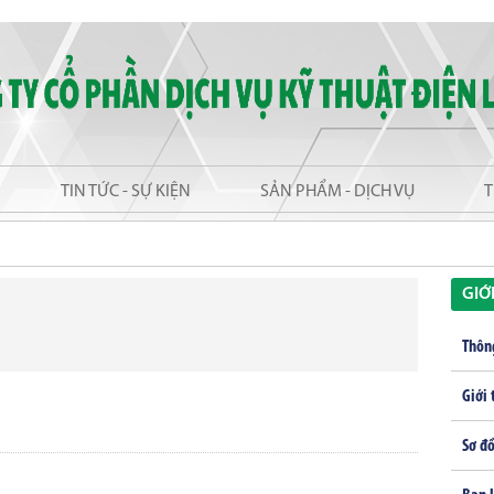
TIN TỨC - SỰ KIỆN
SẢN PHẨM - DỊCH VỤ
T
GIỚ
Thôn
Giới 
Sơ đồ