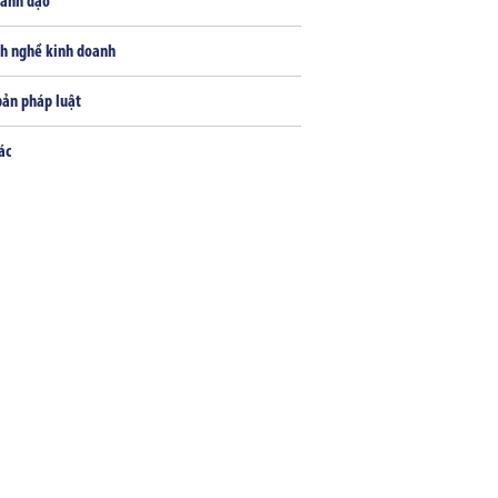
lãnh đạo
h nghề kinh doanh
bản pháp luật
ác