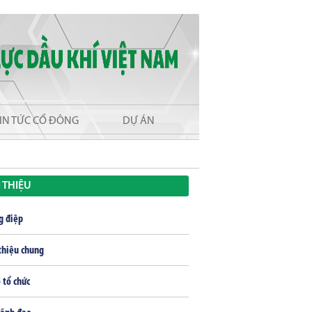
IN TỨC CỔ ĐÔNG
DỰ ÁN
I THIỆU
g điệp
thiệu chung
 tổ chức