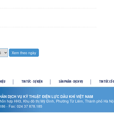
Xem theo ngày
THIỆU
TIN TỨC - SỰ KIỆN
SẢN PHẦM - DỊCH VỤ
TIN TỨC CỔ
ẦN DỊCH VỤ KỸ THUẬT ĐIỆN LỰC DẦU KHÍ VIỆT NAM
hỗn hợp HH3, Khu đô thị Mỹ Đình, Phường Từ Liêm, Thành phố Hà Nội
.186 - Fax: 024 37 878.185