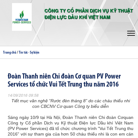
CÔNG TY CỔ PHẦN DỊCH VỤ KỸ THUẬT
ĐIỆN LỰC DẦU KHÍ VIỆT NAM
/
Trang chủ
Tin tức - Sự kiện
Đoàn Thanh niên Chi đoàn Cơ quan PV Power
Services tổ chức Vui Tết Trung thu năm 2016
14/09/2016 09:58
Tiết mục văn nghệ “Rước đèn tháng 8” do các cháu thiếu nhi
con CBCNV Cơ quan Công ty biểu diễn
Sáng ngày 10/9 tại Hà Nội, Đoàn Thanh niên Chi đoàn Cơquan
Công ty Cổ phần Dịch vụ Kỹ thuật Điện lực Dầu khí Việt Nam
(PV Power Services) đã tổ chức chương trình "Vui Tết Trung thu
2016" với sự tham gia của hơn 50 cháu thiếu nhi là con em cán