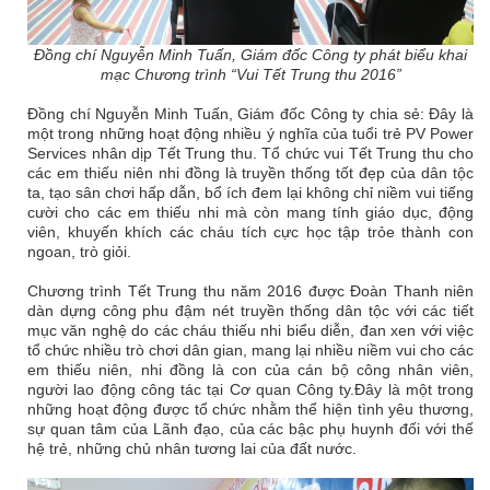
Đồng chí Nguyễn Minh Tuấn, Giám đốc Công ty phát biểu khai
mạc Chương trình “Vui Tết Trung thu 2016”
Đồng chí Nguyễn Minh Tuấn, Giám đốc Công ty chia sẻ: Đây là
một trong những hoạt động nhiều ý nghĩa của tuổi trẻ PV Power
Services nhân dịp Tết Trung thu. Tổ chức vui Tết Trung thu cho
các em thiếu niên nhi đồng là truyền thống tốt đẹp của dân tộc
ta, tạo sân chơi hấp dẫn, bổ ích đem lại không chỉ niềm vui tiếng
cười cho các em thiếu nhi mà còn mang tính giáo dục, động
viên, khuyến khích các cháu tích cực học tập trỏe thành con
ngoan, trò giỏi.
Chương trình Tết Trung thu năm 2016 được Đoàn Thanh niên
dàn dựng công phu đậm nét truyền thống dân tộc với các tiết
mục văn nghệ do các cháu thiếu nhi biểu diễn, đan xen với việc
tổ chức nhiều trò chơi dân gian, mang lại nhiều niềm vui cho các
em thiếu niên, nhi đồng là con của cán bộ công nhân viên,
người lao động công tác tại Cơ quan Công ty.Đây là một trong
những hoạt động được tổ chức nhằm thể hiện tình yêu thương,
sự quan tâm của Lãnh đạo, của các bậc phụ huynh đối với thế
hệ trẻ, những chủ nhân tương lai của đất nước.