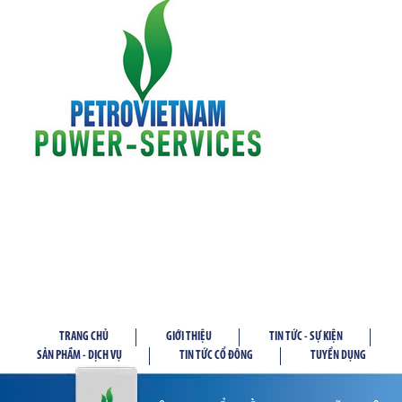
TRANG CHỦ
GIỚI THIỆU
TIN TỨC - SỰ KIỆN
SẢN PHẦM - DỊCH VỤ
TIN TỨC CỔ ĐÔNG
TUYỂN DỤNG