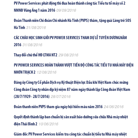
PV Power Services phát động thi đua hoàn thành công tác Tiểu tu tổ máy số 2
09/09/2016
NMNĐ Vũng Áng 1 năm 2016
Đoàn Thanh niên Chi đoàn Chi nhánh Hà Tĩnh (PVPS) thăm, tặng quà Làng trẻ SOS
31/08/2016
Hà Tĩnh
CÁC CHÁU HỌC SINH GIỎI PV POWER SERVICES THAM DỰ LỄ TUYÊN DƯƠNGNĂM
31/08/2016
2016
29/08/2016
Thay đổi chủ thể HĐ LTMA NT2
PV POWER SERVICES HOÀN THÀNH VƯỢT TIẾN ĐỘ CÔNG TÁC TIỂU TU NHÀ MÁY ĐIỆN
12/08/2016
NHƠN TRẠCH 2
Đảng ủy Công ty Cổ phần Dịch vụ Kỹ thuật Điện lực Dầu khí Việt Nam chúc mừng
Công đoàn Công ty nhân dịp kỷ niệm 87 năm ngày thành lập Công đoàn Việt Nam
28/07/2016
(28/7/1929 - 28/7/2016)
24/06/2016
Đoàn thanh niên PVPS tham gia ngày hội hiến máu năm 2016
Quyết định thành lập ban chuẩn bị sản xuất bảo dưỡng sửa chữa Nhà máy nhiệt
10/06/2016
điện Thái Bình 2
Giám đốc PV Power Services kiểm tra công tác chuẩn bị tiểu tu Nhà máy nhiệt