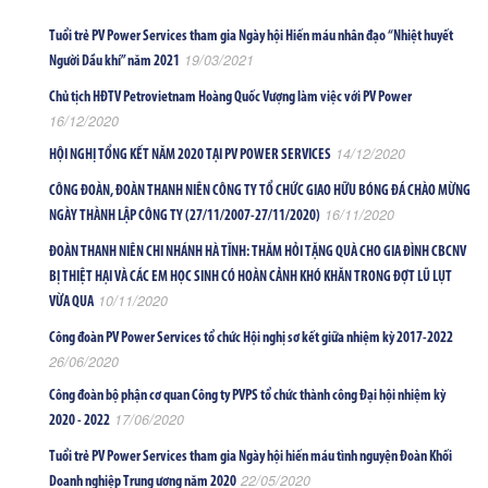
Tuổi trẻ PV Power Services tham gia Ngày hội Hiến máu nhân đạo “Nhiệt huyết
19/03/2021
Người Dầu khí” năm 2021
Chủ tịch HĐTV Petrovietnam Hoàng Quốc Vượng làm việc với PV Power
16/12/2020
14/12/2020
HỘI NGHỊ TỔNG KẾT NĂM 2020 TẠI PV POWER SERVICES
CÔNG ĐOÀN, ĐOÀN THANH NIÊN CÔNG TY TỔ CHỨC GIAO HỮU BÓNG ĐÁ CHÀO MỪNG
16/11/2020
NGÀY THÀNH LẬP CÔNG TY (27/11/2007-27/11/2020)
ĐOÀN THANH NIÊN CHI NHÁNH HÀ TĨNH: THĂM HỎI TẶNG QUÀ CHO GIA ĐÌNH CBCNV
BỊ THIỆT HẠI VÀ CÁC EM HỌC SINH CÓ HOÀN CẢNH KHÓ KHĂN TRONG ĐỢT LŨ LỤT
10/11/2020
VỪA QUA
Công đoàn PV Power Services tổ chức Hội nghị sơ kết giữa nhiệm kỳ 2017-2022
26/06/2020
Công đoàn bộ phận cơ quan Công ty PVPS tổ chức thành công Đại hội nhiệm kỳ
17/06/2020
2020 - 2022
Tuổi trẻ PV Power Services tham gia Ngày hội hiến máu tình nguyện Đoàn Khối
22/05/2020
Doanh nghiệp Trung ương năm 2020