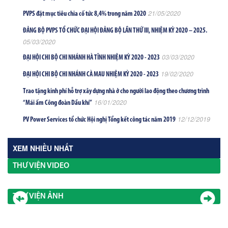
21/05/2020
PVPS đặt mục tiêu chia cố tức 8,4% trong năm 2020
ĐẢNG BỘ PVPS TỔ CHỨC ĐẠI HỘI ĐẢNG BỘ LẦN THỨ III, NHIỆM KỲ 2020 – 2025.
05/03/2020
03/03/2020
ĐẠI HỘI CHI BỘ CHI NHÁNH HÀ TĨNH NHIỆM KỲ 2020 - 2023
19/02/2020
ĐẠI HỘI CHI BỘ CHI NHÁNH CÀ MAU NHIỆM KỲ 2020 - 2023
Trao tặng kinh phí hỗ trợ xây dựng nhà ở cho người lao động theo chương trình
16/01/2020
“Mái ấm Công đoàn Dầu khí”
12/12/2019
PV Power Services tổ chức Hội nghị Tổng kết công tác năm 2019
XEM NHIỀU NHẤT
THƯ VIỆN VIDEO
THƯ VIỆN ẢNH