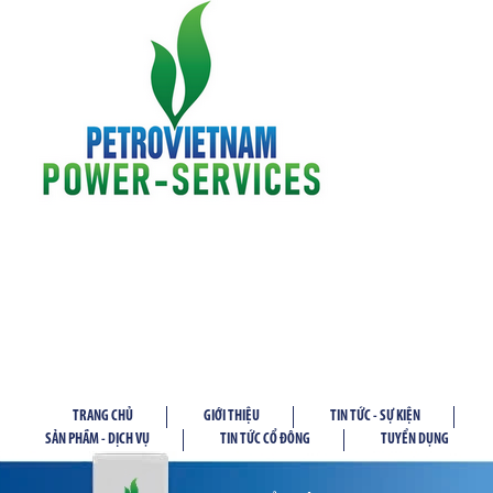
TRANG CHỦ
GIỚI THIỆU
TIN TỨC - SỰ KIỆN
SẢN PHẦM - DỊCH VỤ
TIN TỨC CỔ ĐÔNG
TUYỂN DỤNG