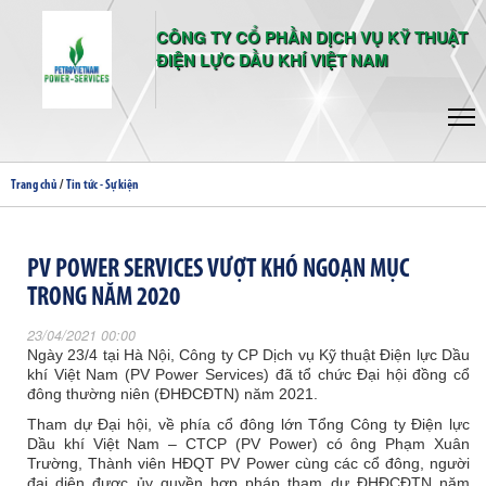
CÔNG TY CỔ PHẦN DỊCH VỤ KỸ THUẬT
ĐIỆN LỰC DẦU KHÍ VIỆT NAM
/
Trang chủ
Tin tức - Sự kiện
PV POWER SERVICES VƯỢT KHÓ NGOẠN MỤC
TRONG NĂM 2020
23/04/2021 00:00
Ngày 23/4 tại Hà Nội, Công ty CP Dịch vụ Kỹ thuật Điện lực Dầu
khí Việt Nam (PV Power Services) đã tổ chức Đại hội đồng cổ
đông thường niên (ĐHĐCĐTN) năm 2021.
Tham dự Đại hội, về phía cổ đông lớn Tổng Công ty Điện lực
Dầu khí Việt Nam – CTCP (PV Power) có ông Phạm Xuân
Trường, Thành viên HĐQT PV Power cùng các cổ đông, người
đại diện được ủy quyền hợp pháp tham dự ĐHĐCĐTN năm