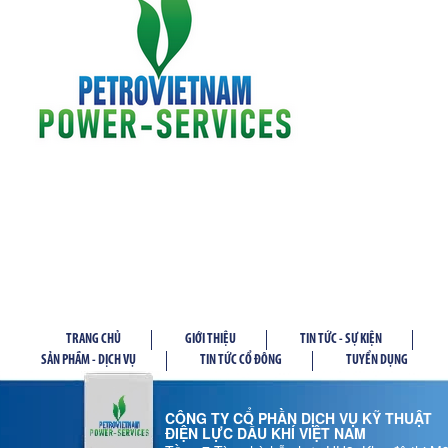
TRANG CHỦ
GIỚI THIỆU
TIN TỨC - SỰ KIỆN
SẢN PHẦM - DỊCH VỤ
TIN TỨC CỔ ĐÔNG
TUYỂN DỤNG
CÔNG TY CỔ PHẦN DỊCH VỤ KỸ THUẬT
ĐIỆN LỰC DẦU KHÍ VIỆT NAM