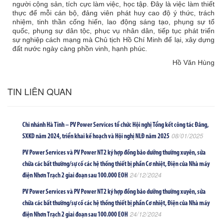
người cộng sản, tích cực làm việc, học tập. Đây là việc làm thiết
thực để mỗi cán bộ, đảng viên phát huy cao độ ý thức, trách
nhiệm, tinh thần cống hiến, lao động sáng tạo, phụng sự tổ
quốc, phụng sự dân tộc, phục vụ nhân dân, tiếp tục phát triển
sự nghiệp cách mạng mà Chủ tịch Hồ Chí Minh để lại, xây dựng
đất nước ngày càng phồn vinh, hạnh phúc.
Hồ Văn Hùng
TIN LIÊN QUAN
Chi nhánh Hà Tĩnh – PV Power Services tổ chức Hội nghị Tổng kết công tác Đảng,
08/01/2025
SXKD năm 2024, triển khai kế hoạch và Hội nghị NLĐ năm 2025
PV Power Services và PV Power NT2 ký hợp đồng bảo dưỡng thường xuyên, sửa
chữa các bất thường/sự cố các hệ thống thiết bị phần Cơ nhiệt, Điện của Nhà máy
24/12/2024
điện Nhơn Trạch 2 giai đoạn sau 100.000 EOH
PV Power Services và PV Power NT2 ký hợp đồng bảo dưỡng thường xuyên, sửa
chữa các bất thường/sự cố các hệ thống thiết bị phần Cơ nhiệt, Điện của Nhà máy
24/12/2024
điện Nhơn Trạch 2 giai đoạn sau 100.000 EOH