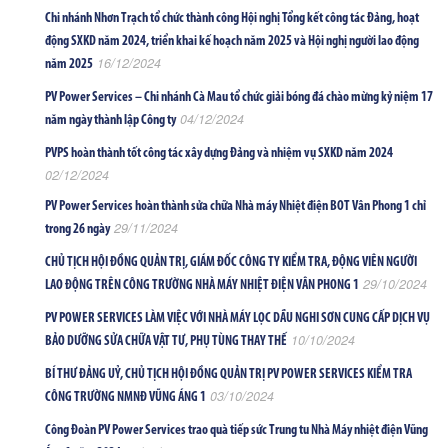
Chi nhánh Nhơn Trạch tổ chức thành công Hội nghị Tổng kết công tác Đảng, hoạt
động SXKD năm 2024, triển khai kế hoạch năm 2025 và Hội nghị người lao động
16/12/2024
năm 2025
PV Power Services – Chi nhánh Cà Mau tổ chức giải bóng đá chào mừng kỷ niệm 17
04/12/2024
năm ngày thành lập Công ty
PVPS hoàn thành tốt công tác xây dựng Đảng và nhiệm vụ SXKD năm 2024
02/12/2024
PV Power Services hoàn thành sửa chữa Nhà máy Nhiệt điện BOT Vân Phong 1 chỉ
29/11/2024
trong 26 ngày
CHỦ TỊCH HỘI ĐỒNG QUẢN TRỊ, GIÁM ĐỐC CÔNG TY KIỂM TRA, ĐỘNG VIÊN NGƯỜI
29/10/2024
LAO ĐỘNG TRÊN CÔNG TRƯỜNG NHÀ MÁY NHIỆT ĐIỆN VÂN PHONG 1
PV POWER SERVICES LÀM VIỆC VỚI NHÀ MÁY LỌC DẦU NGHI SƠN CUNG CẤP DỊCH VỤ
10/10/2024
BẢO DƯỠNG SỬA CHỮA VẬT TƯ, PHỤ TÙNG THAY THẾ
BÍ THƯ ĐẢNG UỶ, CHỦ TỊCH HỘI ĐỒNG QUẢN TRỊ PV POWER SERVICES KIỂM TRA
03/10/2024
CÔNG TRƯỜNG NMNĐ VŨNG ÁNG 1
Công Đoàn PV Power Services trao quà tiếp sức Trung tu Nhà Máy nhiệt điện Vũng