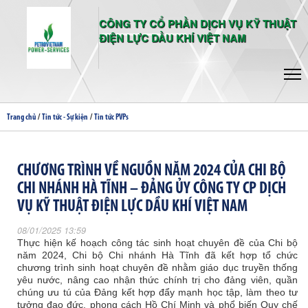
CÔNG TY CỔ PHẦN DỊCH VỤ KỸ THUẬT
ĐIỆN LỰC DẦU KHÍ VIỆT NAM
/
/
Trang chủ
Tin tức - Sự kiện
Tin tức PVPs
CHƯƠNG TRÌNH VỀ NGUỒN NĂM 2024 CỦA CHI BỘ
CHI NHÁNH HÀ TĨNH – ĐẢNG ỦY CÔNG TY CP DỊCH
VỤ KỸ THUẬT ĐIỆN LỰC DẦU KHÍ VIỆT NAM
08/01/2025 13:59
Thực hiện kế hoạch công tác sinh hoạt chuyên đề của Chi bộ
năm 2024, Chi bộ Chi nhánh Hà Tĩnh đã kết hợp tổ chức
chương trình sinh hoạt chuyên đề nhằm giáo dục truyền thống
yêu nước, nâng cao nhận thức chính trị cho đảng viên, quần
chúng ưu tú của Đảng kết hợp đẩy mạnh học tập, làm theo tư
tưởng đạo đức, phong cách Hồ Chí Minh và phổ biến Quy chế