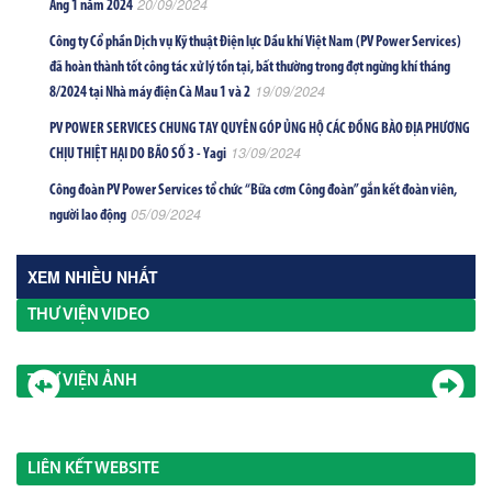
20/09/2024
Áng 1 năm 2024
Công ty Cổ phần Dịch vụ Kỹ thuật Điện lực Dầu khí Việt Nam (PV Power Services)
đã hoàn thành tốt công tác xử lý tồn tại, bất thường trong đợt ngừng khí tháng
19/09/2024
8/2024 tại Nhà máy điện Cà Mau 1 và 2
PV POWER SERVICES CHUNG TAY QUYÊN GÓP ỦNG HỘ CÁC ĐỒNG BÀO ĐỊA PHƯƠNG
13/09/2024
CHỊU THIỆT HẠI DO BÃO SỐ 3 - Yagi
Công đoàn PV Power Services tổ chức “Bữa cơm Công đoàn” gắn kết đoàn viên,
05/09/2024
người lao động
XEM NHIỀU NHẤT
THƯ VIỆN VIDEO
THƯ VIỆN ẢNH
LIÊN KẾT WEBSITE