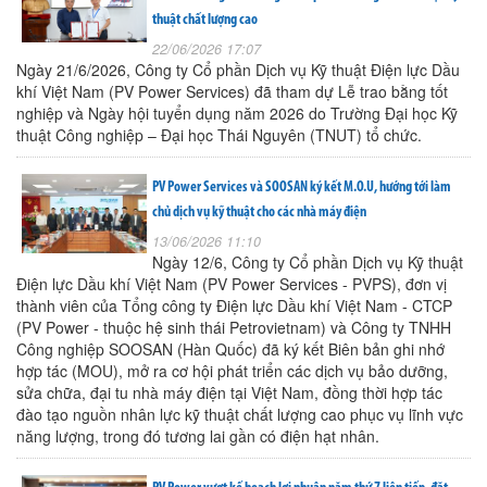
thuật chất lượng cao
22/06/2026 17:07
Ngày 21/6/2026, Công ty Cổ phần Dịch vụ Kỹ thuật Điện lực Dầu
khí Việt Nam (PV Power Services) đã tham dự Lễ trao bằng tốt
nghiệp và Ngày hội tuyển dụng năm 2026 do Trường Đại học Kỹ
thuật Công nghiệp – Đại học Thái Nguyên (TNUT) tổ chức.
PV Power Services và SOOSAN ký kết M.O.U, hướng tới làm
chủ dịch vụ kỹ thuật cho các nhà máy điện
13/06/2026 11:10
Ngày 12/6, Công ty Cổ phần Dịch vụ Kỹ thuật
Điện lực Dầu khí Việt Nam (PV Power Services - PVPS), đơn vị
thành viên của Tổng công ty Điện lực Dầu khí Việt Nam - CTCP
(PV Power - thuộc hệ sinh thái Petrovietnam) và Công ty TNHH
Công nghiệp SOOSAN (Hàn Quốc) đã ký kết Biên bản ghi nhớ
hợp tác (MOU), mở ra cơ hội phát triển các dịch vụ bảo dưỡng,
sửa chữa, đại tu nhà máy điện tại Việt Nam, đồng thời hợp tác
đào tạo nguồn nhân lực kỹ thuật chất lượng cao phục vụ lĩnh vực
năng lượng, trong đó tương lai gần có điện hạt nhân.