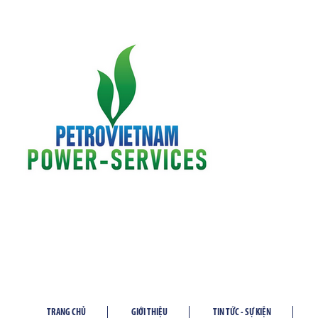
TRANG CHỦ
GIỚI THIỆU
TIN TỨC - SỰ KIỆN