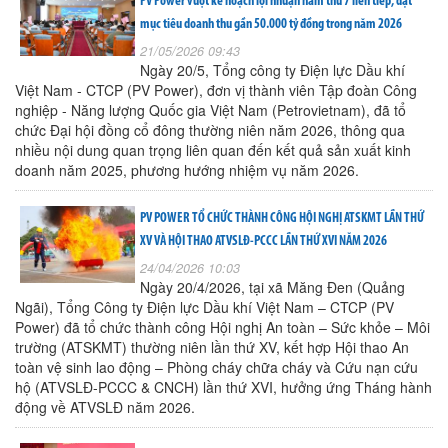
PV Power vượt kế hoạch lợi nhuận năm thứ 7 liên tiếp, đặt
mục tiêu doanh thu gần 50.000 tỷ đồng trong năm 2026
21/05/2026 09:43
Ngày 20/5, Tổng công ty Điện lực Dầu khí
Việt Nam - CTCP (PV Power), đơn vị thành viên Tập đoàn Công
nghiệp - Năng lượng Quốc gia Việt Nam (Petrovietnam), đã tổ
chức Đại hội đồng cổ đông thường niên năm 2026, thông qua
nhiều nội dung quan trọng liên quan đến kết quả sản xuất kinh
doanh năm 2025, phương hướng nhiệm vụ năm 2026.
PV POWER TỔ CHỨC THÀNH CÔNG HỘI NGHỊ ATSKMT LẦN THỨ
XV VÀ HỘI THAO ATVSLĐ-PCCC LẦN THỨ XVI NĂM 2026
24/04/2026 10:03
Ngày 20/4/2026, tại xã Măng Đen (Quảng
Ngãi), Tổng Công ty Điện lực Dầu khí Việt Nam – CTCP (PV
Power) đã tổ chức thành công Hội nghị An toàn – Sức khỏe – Môi
trường (ATSKMT) thường niên lần thứ XV, kết hợp Hội thao An
toàn vệ sinh lao động – Phòng cháy chữa cháy và Cứu nạn cứu
hộ (ATVSLĐ-PCCC & CNCH) lần thứ XVI, hưởng ứng Tháng hành
động về ATVSLĐ năm 2026.