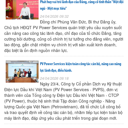
Phát huy vai trò lãnh đạo của Đảng, củng cố tinh thần "Một đội
ngũ - Một mục tiêu"
24/04/2026 09:32
Đồng chí Phùng Văn Đức, Bí thư Đảng ủy,
Chủ tịch HĐQT PV Power Services quán triệt yêu cầu xuyên suốt
cần nâng cao công tác lãnh đạo, chỉ đạo của tổ chức Đảng, tăng
cường bồi dưỡng, củng cố chính trị tư tưởng cho đảng viên, người
lao động, gắn chặt nhiệm vụ chính trị với sản xuất kinh doanh,
đặc biệt là ổn định nguồn nhân lực.
PV Power Services kiện toàn công tác cán bộ, nâng cao năng
lực lãnh đạo, điều hành.
24/04/2026 09:18
Ngày 23/4, Công ty Cổ phần Dịch vụ Kỹ thuật
Điện lực Dầu khí Việt Nam (PV Power Services - PVPS), đơn vị
thành viên của Tổng công ty Điện lực Dầu khí Việt Nam - CTCP
(PV Power), thuộc hệ sinh thái Tập đoàn Công nghiệp - Năng
lượng Quốc gia Việt Nam (Petrovietnam), đã tổ chức Lễ công bố
và trao quyết định về công tác cán bộ, nhằm tiếp tục kiện toàn bộ
máy lãnh đạo, đáp ứng yêu cầu phát triển trong giai đoạn mới.