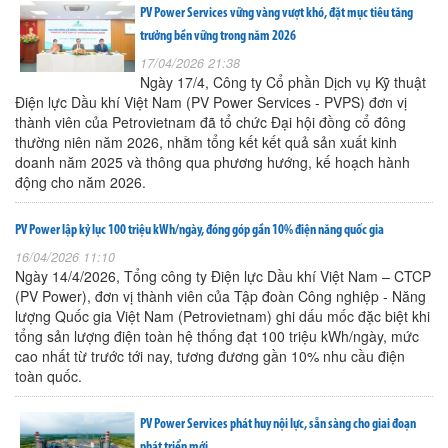
PV Power Services vững vàng vượt khó, đặt mục tiêu tăng
trưởng bền vững trong năm 2026
17/04/2026 21:38
Ngày 17/4, Công ty Cổ phần Dịch vụ Kỹ thuật
Điện lực Dầu khí Việt Nam (PV Power Services - PVPS) đơn vị
thành viên của Petrovietnam đã tổ chức Đại hội đồng cổ đông
thường niên năm 2026, nhằm tổng kết kết quả sản xuất kinh
doanh năm 2025 và thông qua phương hướng, kế hoạch hành
động cho năm 2026.
PV Power lập kỷ lục 100 triệu kWh/ngày, đóng góp gần 10% điện năng quốc gia
16/04/2026 11:10
Ngày 14/4/2026, Tổng công ty Điện lực Dầu khí Việt Nam – CTCP
(PV Power), đơn vị thành viên của Tập đoàn Công nghiệp - Năng
lượng Quốc gia Việt Nam (Petrovietnam) ghi dấu mốc đặc biệt khi
tổng sản lượng điện toàn hệ thống đạt 100 triệu kWh/ngày, mức
cao nhất từ trước tới nay, tương đương gần 10% nhu cầu điện
toàn quốc.
PV Power Services phát huy nội lực, sẵn sàng cho giai đoạn
phát triển mới