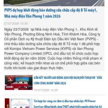
PVPS dự họp khởi động bảo dưỡng sửa chữa cấp độ B Tổ máy1,
Nhà máy điện Vân Phong 1 năm 2026
27/07/2026 15:55
Ngày 23/7/2026 tại Nhà máy điện Vân Phong 1, Khu Kinh tế
Vân Phong, Phường Đông Ninh Hoà, Tỉnh Khánh Hòa, Công ty
Cổ phần Dịch vụ Kỹ thuật Điện lực Dầu khí Việt Nam (PVPS) -
nhà thầu bảo dưỡng sửa chữa cấp độ B Tổ máy 1 đã phối hợp
với Komipo Vietnam Power Services (KVPS) và Van Phong
Power Company Limited (VPCL chủ đầu tư) tổ chức cuộc họp
khởi động dự án năm 2026. Cuộc họp nhằm thống nhất phạm vi
công việc, kế hoạch triển khai và cơ chế phối hợp giữa các bên
trước khi bước vào giai đoạn thực hiện.
GẮN KẾT NGƯỜI LAO ĐỘNG QUA HỘI NGHỊ ĐỐI THOẠI VÀ “ BỮA
CƠM CÔNG ĐOÀN” NĂM 2026
14/07/2026 14:55
Tin hợp tác cùng các đơn vị đào tạo nhân lực: PV Power
Services đồng hành cùng TNUT phát triển nguồn nhân lực kỹ