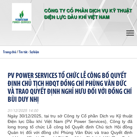
CÔNG TY CỔ PHẦN DỊCH VỤ KỸ THUẬT
ĐIỆN LỰC DẦU KHÍ VIỆT NAM
/
Trang chủ
Tin tức - Sự kiện
PV POWER SERVICES TỔ CHỨC LỄ CÔNG BỐ QUYẾT
ĐỊNH CHỦ TỊCH HĐQT ĐỒNG CHÍ PHÙNG VĂN ĐỨC
VÀ TRAO QUYẾT ĐỊNH NGHỈ HƯU ĐỐI VỚI ĐỒNG CHÍ
BÙI DUY NHỊ
31/12/2025 14:00
Ngày 30/12/2025, tại trụ sở Công ty Cổ phần Dịch vụ Kỹ thuật
Điện lực Dầu khí Việt Nam (PV Power Services), Công ty đã
long trọng tổ chức Lễ công bố Quyết định Chủ tịch Hội đồng
Quản trị đối với đồng chí Phùng Văn Đức và trao Quyết định