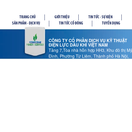
TRANG CHỦ
GIỚI THIỆU
TIN TỨC - SỰ KIỆN
SẢN PHẦM - DỊCH VỤ
TIN TỨC CỔ ĐÔNG
TUYỂN DỤNG
CÔNG TY CỔ PHẦN DỊCH VỤ KỸ THUẬT
ĐIỆN LỰC DẦU KHÍ VIỆT NAM
Tầng 7,Tòa nhà hỗn hợp HH3, Khu đô thị M
Đình, Phường Từ Liêm, Thành phố Hà Nội,
Việt Nam
Tel: 024 37 878.186 - Fax: 024 37 878.185