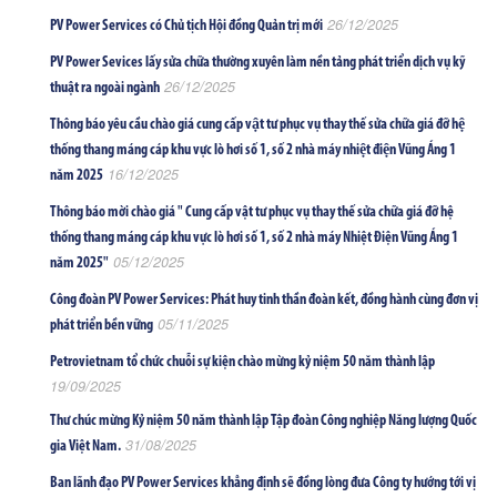
26/12/2025
PV Power Services có Chủ tịch Hội đồng Quản trị mới
PV Power Sevices lấy sửa chữa thường xuyên làm nền tảng phát triển dịch vụ kỹ
26/12/2025
thuật ra ngoài ngành
Thông báo yêu cầu chào giá cung cấp vật tư phục vụ thay thế sửa chữa giá đỡ hệ
thống thang máng cáp khu vực lò hơi số 1, số 2 nhà máy nhiệt điện Vũng Áng 1
16/12/2025
năm 2025
Thông báo mời chào giá " Cung cấp vật tư phục vụ thay thế sửa chữa giá đỡ hệ
thống thang máng cáp khu vực lò hơi số 1, số 2 nhà máy Nhiệt Điện Vũng Áng 1
05/12/2025
năm 2025"
Công đoàn PV Power Services: Phát huy tinh thần đoàn kết, đồng hành cùng đơn vị
05/11/2025
phát triển bền vững
Petrovietnam tổ chức chuỗi sự kiện chào mừng kỷ niệm 50 năm thành lập
19/09/2025
Thư chúc mừng Kỷ niệm 50 năm thành lập Tập đoàn Công nghiệp Năng lượng Quốc
31/08/2025
gia Việt Nam.
Ban lãnh đạo PV Power Services khẳng định sẽ đồng lòng đưa Công ty hướng tới vị