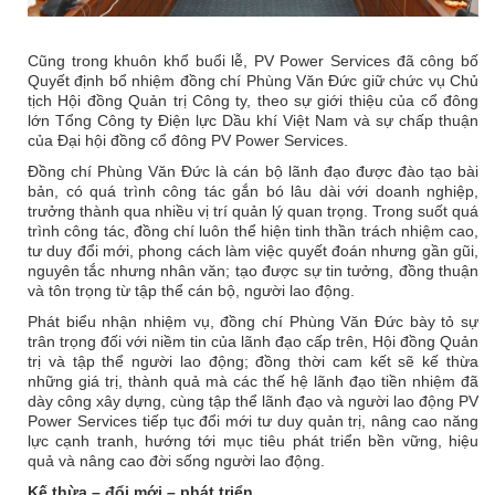
Cũng trong khuôn khổ buổi lễ, PV Power Services đã công bố
Quyết định bổ nhiệm đồng chí Phùng Văn Đức giữ chức vụ Chủ
tịch Hội đồng Quản trị Công ty, theo sự giới thiệu của cổ đông
lớn Tổng Công ty Điện lực Dầu khí Việt Nam và sự chấp thuận
của Đại hội đồng cổ đông PV Power Services.
Đồng chí Phùng Văn Đức là cán bộ lãnh đạo được đào tạo bài
bản, có quá trình công tác gắn bó lâu dài với doanh nghiệp,
trưởng thành qua nhiều vị trí quản lý quan trọng. Trong suốt quá
trình công tác, đồng chí luôn thể hiện tinh thần trách nhiệm cao,
tư duy đổi mới, phong cách làm việc quyết đoán nhưng gần gũi,
nguyên tắc nhưng nhân văn; tạo được sự tin tưởng, đồng thuận
và tôn trọng từ tập thể cán bộ, người lao động.
Phát biểu nhận nhiệm vụ, đồng chí Phùng Văn Đức bày tỏ sự
trân trọng đối với niềm tin của lãnh đạo cấp trên, Hội đồng Quản
trị và tập thể người lao động; đồng thời cam kết sẽ kế thừa
những giá trị, thành quả mà các thế hệ lãnh đạo tiền nhiệm đã
dày công xây dựng, cùng tập thể lãnh đạo và người lao động PV
Power Services tiếp tục đổi mới tư duy quản trị, nâng cao năng
lực cạnh tranh, hướng tới mục tiêu phát triển bền vững, hiệu
quả và nâng cao đời sống người lao động.
Kế thừa – đổi mới – phát triển