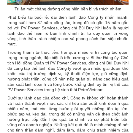
Tri ân một chặng đường cống hiến bền bỉ và trách nhiệm
Phát biểu tại buổi lễ, đại diện lãnh đạo Công ty nhấn mạnh:
trong suốt hơn 37 năm công tác, trong đó có gần 15 năm gắn
bó với PV Power Services, đồng chí Bùi Duy Nhị luôn là người
lãnh đạo thể hiện rõ bản lĩnh chính trị, tư duy quản trị vững
vàng, tinh thần trách nhiệm cao và phong cách làm việc chuẩn
mực.
Trưởng thành từ thực tiễn, trải qua nhiều vị trí công tác quan
trọng trong ngành, đặc biệt là trên cương vị Bí thư Đảng ủy, Chủ
tịch Hội đồng Quản trị PV Power Services, đồng chí Bùi Duy Nhị
đã cùng tập thể lãnh đạo Công ty vượt qua nhiều giai đoạn khó
khăn của thị trường dịch vụ kỹ thuật điện lực; giữ vững định
hướng phát triển, củng cố nền nếp quản trị, nâng cao hiệu quả
sản xuất kinh doanh và từng bước khẳng định uy tín, vị thế của
PV Power Services trong hệ sinh thái PetroVietnam.
Dưới sự lãnh đạo của đồng chí, Công ty không chỉ hoàn thành
và hoàn thành vượt mức các chỉ tiêu sản xuất kinh doanh qua
nhiều năm, mà còn từng bước giải quyết những tồn tại lớn,
phức tạp và kéo dài, trong đó có những vấn đề then chốt ảnh
hưởng trực tiếp đến hiệu quả tài chính và sự phát triển bền
vững của doanh nghiệp. Những kết quả đó là minh chứng rõ nét
cho tinh thần dám nghĩ, dám làm, dám chịu trách nhiệm của