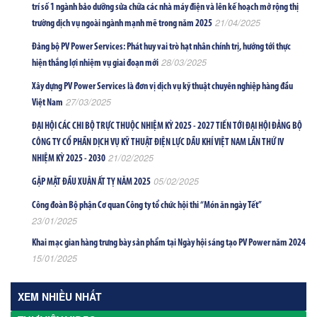
trí số 1 ngành bảo dưỡng sửa chữa các nhà máy điện và lên kế hoạch mở rộng thị
21/04/2025
trường dịch vụ ngoài ngành mạnh mẽ trong năm 2025
Đảng bộ PV Power Services: Phát huy vai trò hạt nhân chính trị, hướng tới thực
28/03/2025
hiện thắng lợi nhiệm vụ giai đoạn mới
Xây dựng PV Power Services là đơn vị dịch vụ kỹ thuật chuyên nghiệp hàng đầu
27/03/2025
Việt Nam
ĐẠI HỘI CÁC CHI BỘ TRỰC THUỘC NHIỆM KỲ 2025 - 2027 TIẾN TỚI ĐẠI HỘI ĐẢNG BỘ
CÔNG TY CỔ PHẦN DỊCH VỤ KỸ THUẬT ĐIỆN LỰC DẦU KHÍ VIỆT NAM LẦN THỨ IV
21/02/2025
NHIỆM KỲ 2025 - 2030
05/02/2025
GẶP MẶT ĐẦU XUÂN ẤT TỴ NĂM 2025
Công đoàn Bộ phận Cơ quan Công ty tổ chức hội thi “Món ăn ngày Tết”
23/01/2025
Khai mạc gian hàng trưng bày sản phẩm tại Ngày hội sáng tạo PV Power năm 2024
15/01/2025
XEM NHIỀU NHẤT