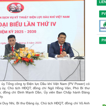
LIÊ
P
PH
 ủy Tổng công ty Điện lực Dầu khí Việt Nam (PV Power) có
 ủy, Chủ tịch HĐQT; đồng chí Ngô Hồng Vân, Phó Bí thư
àn; đồng chí Đinh Mạnh Dần, Ủy viên Ban Chấp hành Đảng
ty.
i Duy Nhị, Bí thư Đảng ủy, Chủ tịch HĐQT; đồng chí Vũ Anh