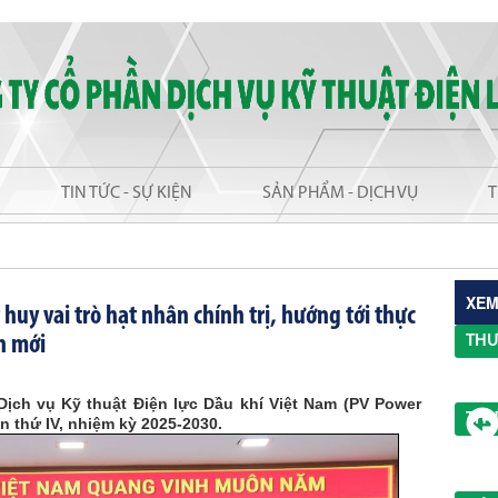
TIN TỨC - SỰ KIỆN
SẢN PHẨM - DỊCH VỤ
T
XEM
huy vai trò hạt nhân chính trị, hướng tới thực
n mới
THƯ
ịch vụ Kỹ thuật Điện lực Dầu khí Việt Nam (PV Power
THƯ
n thứ IV, nhiệm kỳ 2025-2030.