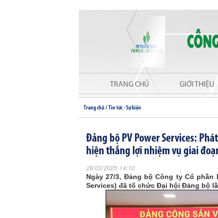
TRANG CHỦ
GIỚI THIỆU
/
Trang chủ
Tin tức - Sự kiện
Đảng bộ PV Power Services: Phát 
hiện thắng lợi nhiệm vụ giai đoạ
28/03/2025 14:10
Ngày 27/3, Đảng bộ Công ty Cổ phần D
Services) đã tổ chức Đại hội Đảng bộ lầ