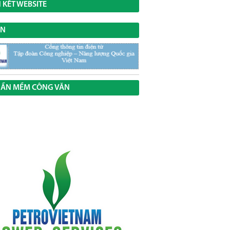
N KẾT WEBSITE
VN
ẦN MỀM CÔNG VĂN