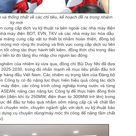
 và thống nhất về các chỉ tiêu, kế hoạch đề ra trong nhiệm
kỳ mớ
i
ển cung cấp dịch vụ kỹ thuật ra bên ngoài các nhà máy điện
nhà máy điện BOT, EVN, TKV và các nhà máy lọc hóa dầu.
lại mảng cung cấp vật tư thiết bị nhằm hoàn thiện, đồng bộ
móng mở rộng thị trường và lĩnh vực cung cấp dịch vụ liên
 tốt công tác thực hành tiết kiệm, đồng thời chú trọng đào
i tiến từ đó tăng thu nhập cho người lao động.
nghiệm của nhiệm kỳ vừa qua, đồng chí Bùi Duy Nhị đã đưa
 2025-2030, trong đó nhấn mạnh về mục tiêu phấn đấu trở
iệp hàng đầu Việt Nam. Các nhiệm vụ trọng tâm của Đảng bộ
ển Công ty có đủ năng lực thực hiện hiệu quả công tác dịch
máy điện, các công trình công nghiệp trong nước và từng
 ASEAN; nâng cao năng lực Công ty để thực hiện đồng thời
iện (điện khí từ 250MW, điện than từ 300MW trở lên) trong
 lực để đầu tư hiệu quả nhằm sớm nâng cấp cả về chất lẫn
 có chuyên môn, chuyên ngành gắn với dịch vụ kỹ thuật bảo
 dụng cụ chuyên dùng/máy móc thi công để nâng tầm chất
u).