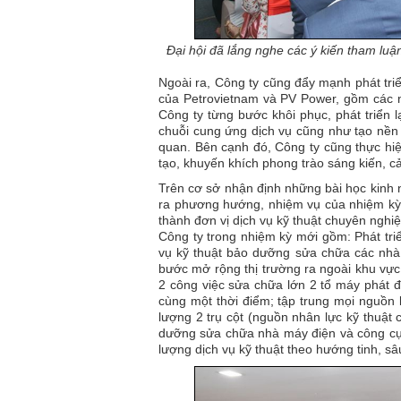
Đại hội đã lắng nghe các ý kiến tham luận
Ngoài ra, Công ty cũng đẩy mạnh phát tri
của Petrovietnam và PV Power, gồm các 
Công ty từng bước khôi phục, phát triển 
chuỗi cung ứng dịch vụ cũng như tạo nền 
quan. Bên cạnh đó, Công ty cũng thực hiện
tạo, khuyến khích phong trào sáng kiến, cả
Trên cơ sở nhận định những bài học kinh 
ra phương hướng, nhiệm vụ của nhiệm kỳ
thành đơn vị dịch vụ kỹ thuật chuyên ngh
Công ty trong nhiệm kỳ mới gồm: Phát tri
vụ kỹ thuật bảo dưỡng sửa chữa các nhà 
bước mở rộng thị trường ra ngoài khu vực
2 công việc sửa chữa lớn 2 tổ máy phát đ
cùng một thời điểm; tập trung mọi nguồn
lượng 2 trụ cột (nguồn nhân lực kỹ thuật
dưỡng sửa chữa nhà máy điện và công cụ
lượng dịch vụ kỹ thuật theo hướng tinh, sâ