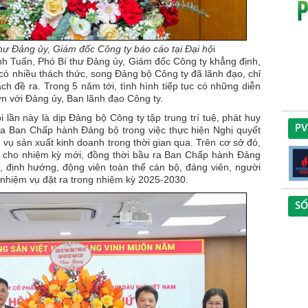
hư Đảng ủy, Giám đốc Công ty báo cáo tại Đại hộ
i
Anh Tuấn, Phó Bí thư Đảng ủy, Giám đốc Công ty khẳng định,
có nhiều thách thức, song Đảng bộ Công ty đã lãnh đạo, chỉ
h đề ra. Trong 5 năm tới, tình hình tiếp tục có những diễn
lớn với Đảng ủy, Ban lãnh đạo Công ty.
lần này là dịp Đảng bộ Công ty tập trung trí tuệ, phát huy
PV
ủa Ban Chấp hành Đảng bộ trong việc thực hiện Nghị quyết
 vụ sản xuất kinh doanh trong thời gian qua. Trên cơ sở đó,
 cho nhiệm kỳ mới, đồng thời bầu ra Ban Chấp hành Đảng
g, định hướng, động viên toàn thể cán bộ, đảng viên, người
i nhiệm vụ đặt ra trong nhiệm kỳ 2025-2030.
SỔ