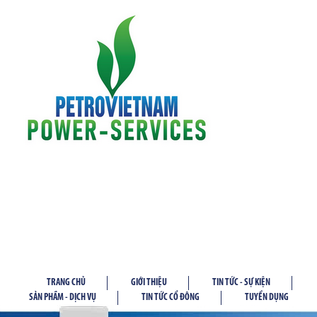
TRANG CHỦ
GIỚI THIỆU
TIN TỨC - SỰ KIỆN
SẢN PHẦM - DỊCH VỤ
TIN TỨC CỔ ĐÔNG
TUYỂN DỤNG